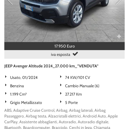
tta
ti
empre
Cookie necessari
ilitato
Cookie delle preferenze
17.950 Euro
iva esposta
Cookie per il miglioramento dell'esperienza utente
JEEP Avenger Altitude 2024_27.000 km_*VENDUTA*
Cookie analitici
Usato, 01/2024
74 KW/101 CV
Cookie di marketing
Benzina
Cambio Manuale (6)
1.199 Cm³
27.217 Km
Grigio Metallizzato
5 Porte
Leggi
la
ABS, Adaptive Cruise Control, Airbag, Airbag laterali, Airbag
cookie
Passeggero, Airbag testa, Alzacristalli elettrici, Android Auto, Apple
policy
CarPlay, Assistente abbaglianti, Autoradio, Autoradio digitale,
Bluetooth, Boardcomputer, Bracciolo, Cerchi in lega, Chiamata