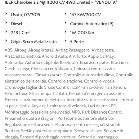
JEEP Cherokee 2.2 Mjt II 200 CV 4WD Limited – *VENDUTA*
Usato, 07/2015
147 KW/200 CV
Diesel
Cambio Automatico (9)
2.184 Cm³
166.000 Km
Grigio Scuro Metallizzato
5 Porte
ABS, Airbag, Airbag laterali, Airbag Passeggero, Airbag testa,
Alzacristalli elettrici, Android Auto, Antifurto, Apple CarPlay,
Autoradio, Autoradio digitale, Bluetooth, Boardcomputer, Bracciolo,
Cerchi in lega, Chiusura centralizzata, Chiusura centralizzata
telecomandata, Climatizzatore, Controllo automatico clima, Controllo
elettronico della corsia, Controllo trazione, Controllo vocale,
Cronologia tagliandi, Cruise Control, ESP, Fari bi-Xeno, Fari Xenon,
Fendinebbia, Filtro antiparticolato, Frenata d'emergenza assistita,
Freno di stazionamento elettrico, Immobilizzatore elettronico, Interni
in pelle, Isofix, Keyless, Limitatore di velocità, Luci diurne LED,
Monitoraggio pressione pneumatici, MP3, Park Distance Control,
Pneumatici quattro stagioni, Portellone posteriore elettrico,
Regolazione elettrica sedili, Riconoscimento dei segnali stradali,
Ruotino, Sedile posteriore sdoppiato, Sensore di luce, Sensore di
pioggia, Sensori di parcheggio anteriori, Sensori di parcheggio