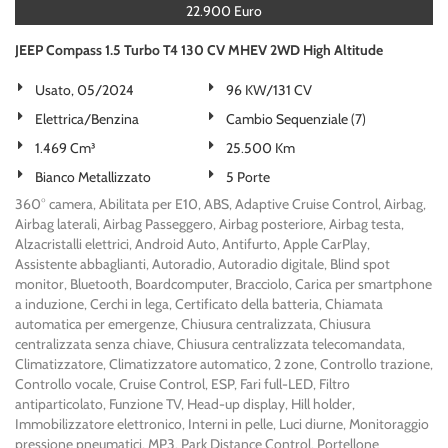
22.900 Euro
JEEP Compass 1.5 Turbo T4 130 CV MHEV 2WD High Altitude
Usato, 05/2024
96 KW/131 CV
Elettrica/Benzina
Cambio Sequenziale (7)
1.469 Cm³
25.500 Km
Bianco Metallizzato
5 Porte
360° camera, Abilitata per E10, ABS, Adaptive Cruise Control, Airbag,
Airbag laterali, Airbag Passeggero, Airbag posteriore, Airbag testa,
Alzacristalli elettrici, Android Auto, Antifurto, Apple CarPlay,
Assistente abbaglianti, Autoradio, Autoradio digitale, Blind spot
monitor, Bluetooth, Boardcomputer, Bracciolo, Carica per smartphone
a induzione, Cerchi in lega, Certificato della batteria, Chiamata
automatica per emergenze, Chiusura centralizzata, Chiusura
centralizzata senza chiave, Chiusura centralizzata telecomandata,
Climatizzatore, Climatizzatore automatico, 2 zone, Controllo trazione,
Controllo vocale, Cruise Control, ESP, Fari full-LED, Filtro
antiparticolato, Funzione TV, Head-up display, Hill holder,
Immobilizzatore elettronico, Interni in pelle, Luci diurne, Monitoraggio
pressione pneumatici, MP3, Park Distance Control, Portellone