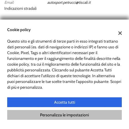
Email:
autosport.petrucci@tiscali.it
Indicazioni stradali
Dati fiscali:
Cookie policy
F.lli PETRUCCI Snc
Questo sito e gli strumenti di terze parti in esso integrati trattano
Via Vestina a Monte, 29, Cappelle sul Tavo (PE)
dati personali (es. dati di navigazione o indirizzi IP) e fanno uso di
C.F/P.IVA:
01680160684
Cookie, Pixel, Tags o altri identificatori necessari per il
Registro delle imprese:
PE
funzionamento e per il raggiungimento delle finalità descritte nella
cookie policy, tra cui il miglioramento delle funzionalità del sito e la
pubblicità personalizzata. Cliccando sul pulsante Accetta Tutti
dichiari di accettare l'utilizzo di queste tecnologie. In alternativa
puoi personalizzare le tue scelte tramite l'apposito pulsante. Scopri
di più e personalizza.
Accetta tutti
Copyright © 2026 GestionaleAuto.com S.r.l., Tutti i diritti riservati -
Leggi l'informativa sulla privacy
-
Cookie Policy
Personalizza le impostazioni
Sito creato da:
GestionaleAuto.com