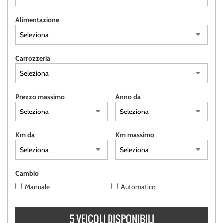
tracciamento
CONTATTI
che
Alimentazione
adottiamo
per
offrire
le
Carrozzeria
funzionalità
e
svolgere
le
Prezzo massimo
Anno da
attività
di
seguito
descritte.
Km da
Km massimo
Per
ottenere
maggiori
informazioni
Cambio
sull'utilità
Manuale
Automatico
e
sul
funzionamento
5 VEICOLI DISPONIBILI
di