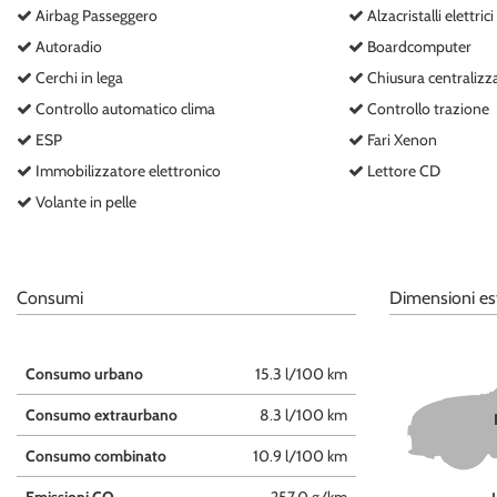
Airbag Passeggero
Alzacristalli elettrici
questi
strumenti
Autoradio
Boardcomputer
di
Cerchi in lega
Chiusura centralizz
tracciamento
Controllo automatico clima
Controllo trazione
si
rimanda
ESP
Fari Xenon
alla
Immobilizzatore elettronico
Lettore CD
cookie
policy.
Volante in pelle
Puoi
rivedere
e
modificare
Consumi
Dimensioni es
le
tue
scelte
Consumo urbano
15.3 l/100 km
in
qualsiasi
Consumo extraurbano
8.3 l/100 km
momento.
Consumo combinato
10.9 l/100 km