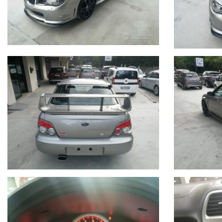
libretto service
fatture e storico interventi
La vettura
non è mai stata elaborata
:
motore e turbina originale
assetto STI di serie
centralina originale
Nessun utilizzo in pista, nessun tuning invasivo.
ORIGINALITÀ
Auto conforme alle specifiche STI di fabbrica - dotata di:
Cerchi Prodrive 18" specifici per Subaru
interni STI in
Alcantara blu
antifurto Subaru originale
assetto STI di serie
L’unica modifica presente è
uno scarico in acciaio inox
,
LAVORI CONSEGNATI CON L’AUTOLa vettura verrà consegnata senza neces
distribuzione + pompa acqua