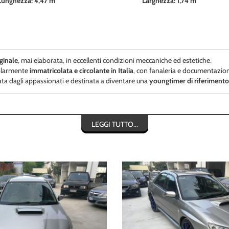
Lunghezza: 4,47 m
Larghezza: 1,74 m
ginale
, mai elaborata, in eccellenti condizioni meccaniche ed estetiche.
golarmente
immatricolata e circolante in Italia
, con fanaleria e documentazio
ta dagli appassionati e destinata a diventare una
youngtimer di riferimento
LEGGI TUTTO...
loso.