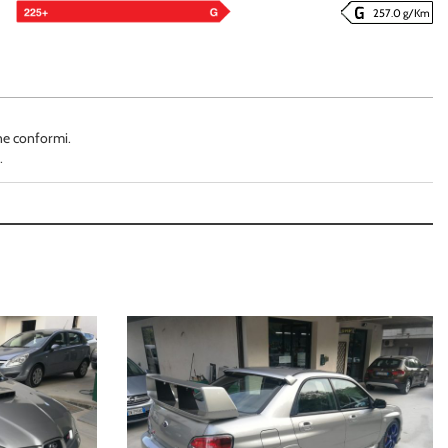
257.0 g/Km
ne conformi.
.