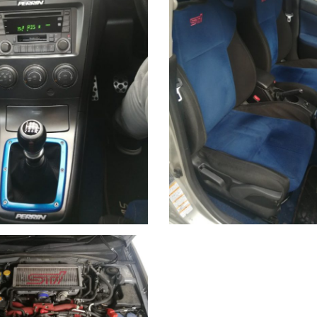
icato di Rilevanza Storica)
.Questo consente:
ara.
ionato
, sempre più rara da trovare in queste condizioni.