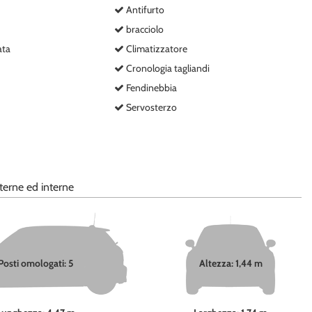
Antifurto
bracciolo
ata
Climatizzatore
Cronologia tagliandi
Fendinebbia
Servosterzo
terne ed interne
Posti omologati: 5
Altezza: 1,44 m