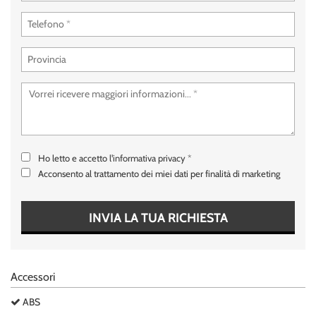
tta
ti
empre
Cookie necessari
ilitato
Cookie delle preferenze
Cookie per il miglioramento dell'esperienza utente
Ho letto e accetto
l'informativa privacy
*
Cookie analitici
Acconsento al trattamento dei miei dati per finalità di marketing
Cookie di marketing
INVIA LA TUA RICHIESTA
Leggi
la
Accessori
cookie
policy
ABS