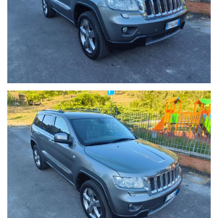
Cambio automatico
Navigatore satellitare
Tetto panoramico elettrico
Sedili elettrici e riscaldati
Climatizzatore automatico bizona
Cerchi in lega da 20"
Fari Bi-Xenon
Sensori di parcheggio anteriori e posteriori
Telecamera di parcheggio
Cruise Control
Volante multifunzione in pelle
Bluetooth / Vivavoce
Ingresso USB e AUX
Barre al tetto
Vetri posteriori oscurati
Sistema di trazione integrale Jeep
...e molti altri accessori.
Perché scegliere questa vettura