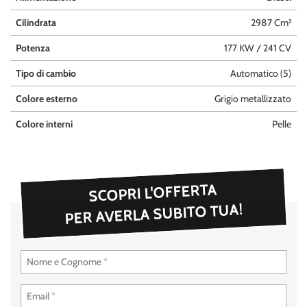
questi
Cilindrata
2987 Cm³
strumenti
di
Potenza
177 KW / 241 CV
tracciamento
si
Tipo di cambio
Automatico (5)
rimanda
alla
Colore esterno
Grigio metallizzato
cookie
policy.
Colore interni
Pelle
Puoi
rivedere
e
modificare
SCOPRI L'OFFERTA
le
tue
PER AVERLA SUBITO TUA!
scelte
in
qualsiasi
momento.