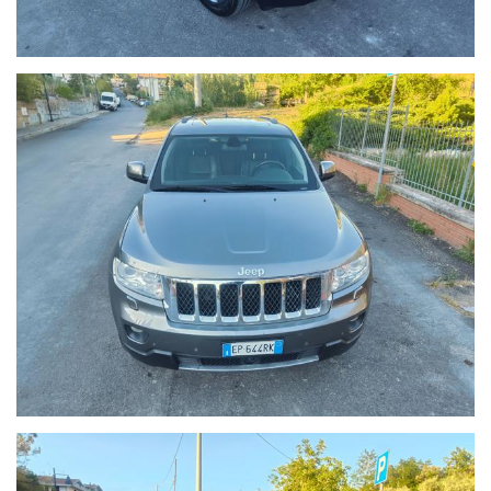
Unico proprietario
Versione Overland Full Optional
Ottime condizioni generali
Prezzo reale, no perditempo
Possibilità di finanziamento personalizzato
Possibilità di permuta del vostro usato e Garanzia 12 mesi
Prezzo: € 8.950
Visibile presso AUTOSPORT F.LLI PETRUCCI SNC – Cappelle sul Tavo
(PE)
Contattaci senza impegno, anche su WhatsApp, per ulteriori
informazioni, fotografie, video della vettura o per fissare un
appuntamento.