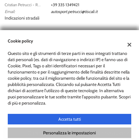
Cristian Petrucci - Responsabile Assistenza:
+39 335 1349421
Email:
autosport.petrucci@tiscali.it
Indicazioni stradali
Dati fiscali:
Cookie policy
F.lli PETRUCCI Snc
Questo sito e gli strumenti di terze parti in esso integrati trattano
Via Vestina a Monte, 29, Cappelle sul Tavo (PE)
dati personali (es. dati di navigazione o indirizzi IP) e fanno uso di
C.F/P.IVA:
01680160684
Cookie, Pixel, Tags o altri identificatori necessari per il
Registro delle imprese:
PE
funzionamento e per il raggiungimento delle finalità descritte nella
cookie policy, tra cui il miglioramento delle funzionalità del sito e la
pubblicità personalizzata. Cliccando sul pulsante Accetta Tutti
dichiari di accettare l'utilizzo di queste tecnologie. In alternativa
puoi personalizzare le tue scelte tramite l'apposito pulsante. Scopri
di più e personalizza.
Accetta tutti
Copyright © 2026 GestionaleAuto.com S.r.l., Tutti i diritti riservati -
Leggi l'informativa sulla privacy
-
Cookie Policy
Chiama
Contatta un consulente
Personalizza le impostazioni
Sito creato da:
GestionaleAuto.com