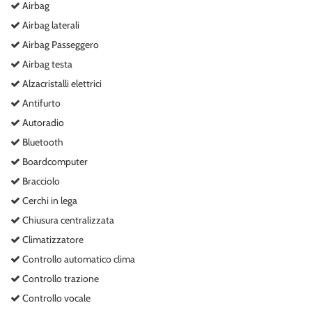
Airbag
Salva
le
Airbag laterali
impostazioni
Airbag Passeggero
Airbag testa
Alzacristalli elettrici
Antifurto
Autoradio
Bluetooth
Boardcomputer
Bracciolo
Cerchi in lega
Chiusura centralizzata
Climatizzatore
Controllo automatico clima
Controllo trazione
Controllo vocale