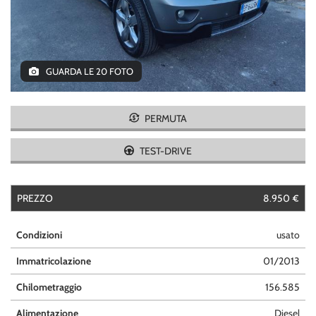
tracciamento
CONTATTI
che
adottiamo
per
offrire
GUARDA LE 20 FOTO
le
funzionalità
e
svolgere
PERMUTA
le
attività
TEST-DRIVE
di
seguito
descritte.
PREZZO
8.950 €
Per
ottenere
maggiori
Condizioni
usato
informazioni
sull'utilità
Immatricolazione
01/2013
e
Chilometraggio
156.585
sul
funzionamento
Alimentazione
Diesel
di