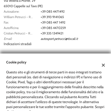
Via Vestina a Monte, 29
questi
65010 Cappelle sul Tavo (PE)
strumenti
Autosalone:
+39 085 4471492
di
WIlliam Petrucci - Responsabile Vendite:
+39 393 9141065
tracciamento
Fax:
+39 085 447 1492
si
Autofficina:
+39 085 4470259
rimanda
Cristian Petrucci - Responsabile Assistenza:
+39 335 1349421
alla
Email:
autosport.petrucci@tiscali.it
cookie
Indicazioni stradali
policy.
Puoi
rivedere
e
Dati fiscali:
Cookie policy
modificare
F.lli PETRUCCI Snc
le
Questo sito e gli strumenti di terze parti in esso integrati trattano
Via Vestina a Monte, 29, Cappelle sul Tavo (PE)
tue
dati personali (es. dati di navigazione o indirizzi IP) e fanno uso di
C.F/P.IVA:
01680160684
scelte
Cookie, Pixel, Tags o altri identificatori necessari per il
Registro delle imprese:
PE
in
funzionamento e per il raggiungimento delle finalità descritte nella
qualsiasi
cookie policy, tra cui il miglioramento delle funzionalità del sito e la
momento.
pubblicità personalizzata. Cliccando sul pulsante Accetta Tutti
dichiari di accettare l'utilizzo di queste tecnologie. In alternativa
puoi personalizzare le tue scelte tramite l'apposito pulsante. Scopri