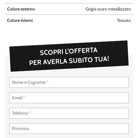
questi
Colore esterno
Grigio scuro metallizzato
strumenti
di
Colore interni
Tessuto
tracciamento
si
rimanda
alla
SCOPRI L'OFFERTA
cookie
policy.
PER AVERLA SUBITO TUA!
Puoi
rivedere
e
modificare
le
tue
scelte
in
qualsiasi
momento.