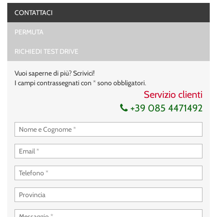
Illuminazione interna anteriore/ posteriore
CONTATTACI
Numero di porte USB Type-C anteriori/posteriori;
Presa da 12 V nell'abitacolo anteriore / vano bagagli;
PERMUTA
Sedile del conducente regolabile in altezza
RICHIEDI TEST DRIVE
Supporto lombare nel sedile del conducente
Sedile passeggero anteriore regolabile in altezza
Vuoi saperne di più? Scrivici!
Consolle centrale chiusa con bracciolo e vano portaoggetti
I campi contrassegnati con * sono obbligatori.
Bracciolo scorrevole
Servizio clienti
Tasche portaoggetti sugli schienali dei sedili anteriori
+39 085 4471492
Schienali posteriori ribaltabili 1/3-2/3
Riscaldamento e ventilazione con circolazione dell'aria interna
Climatizzatore automatico (monozona)
Quadro strumenti: digitale da 7"
DISPLAY MULTIMEDIALE: display multimediale da 10,1" senza
navigazione di fabbrica,
Radio DAB, vivavoce Bluetooth® e riproduzione musicale,
2 porte USB-C, 4 altoparlanti, comandi al volante +
mirroring wireless dello smartphone;