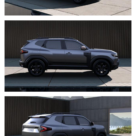
Elementi decorativi sulle prese d'aria marrone rame
Decorazione del cruscotto e del bracciolo anteriore: kaki
Decorazione intorno alla leva del cambio grigio acciaio
Maniglie delle porte: grigio acciaio
Rivestimento tessile: estremo
Sistema di frenata antibloccaggio ABS con assistenza alla frenata di
emergenza AFU
Sistema di frenata di emergenza attiva con rilevamento di pedoni e
ciclisti (AEBS)
Sistema di avviso di distanza di sicurezza
Sistema di controllo elettronico della stabilità ESC
Assistenza alla partenza in salita (HSA)
Hill Descent Control (HDC)
Funzione di chiamata di emergenza SOS (E-call)
Airbag conducente/passeggero (disattivabile)
Airbag laterali e airbag
a tendina Cinture di sicurezza a tre punti con