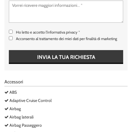
tta
ti
empre
Cookie necessari
ilitato
Ho letto e accetto
l'informativa privacy
*
Acconsento al trattamento dei miei dati per finalità di marketing
Cookie delle preferenze
INVIA LA TUA RICHIESTA
Cookie per il miglioramento dell'esperienza utente
Cookie analitici
Accessori
Cookie di marketing
ABS
Adaptive Cruise Control
Leggi
Airbag
la
Airbag laterali
cookie
policy
Airbag Passeggero