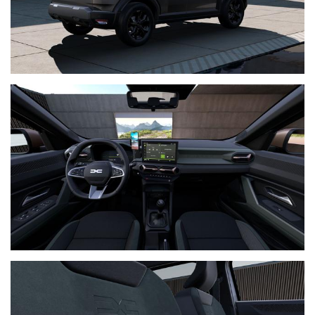
pretensionatori pirotecnici e limitatori di forza sui sedili anteriori e sui
sedili esterni della seconda fila
Cintura di sicurezza a tre punti sul sedile centrale della seconda fila
Punti di ancoraggio ISOFIX sui sedili esterni della seconda fila
Segnalatore cinture di sicurezza anteriori e posteriori
Poggiatesta di sicurezza sui sedili anteriori
Tre poggiatesta sulla seconda fila
Sistema di avviso di abbandono della corsia e di mantenimento della
corsia
Sensori di parcheggio posteriori
Telecamera posteriore
Sistema di monitoraggio della pressione dei pneumatici
Servosterzo elettrico ad assistenza variabile
Volante regolabile in altezza e profondità
Computer di bordo