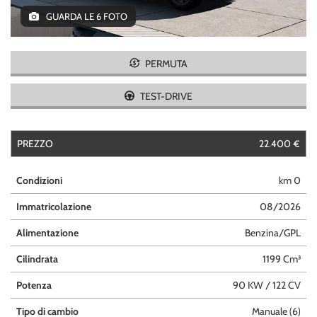
tracciamento
GUARDA LE 6 FOTO
CONTATTI
che
adottiamo
per
offrire
PERMUTA
le
funzionalità
TEST-DRIVE
e
svolgere
le
PREZZO
22.400 €
attività
di
seguito
Condizioni
km 0
descritte.
Per
Immatricolazione
08/2026
ottenere
maggiori
Alimentazione
Benzina/GPL
informazioni
Cilindrata
1199 Cm³
sull'utilità
e
Potenza
90 KW / 122 CV
sul
funzionamento
Tipo di cambio
Manuale (6)
di