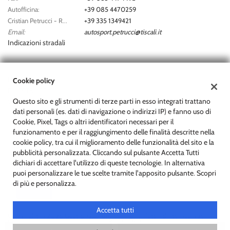
Autofficina:
+39 085 4470259
Cristian Petrucci - Responsabile Assistenza:
+39 335 1349421
Email:
autosport.petrucci@tiscali.it
Indicazioni stradali
Dati fiscali:
Cookie policy
F.lli PETRUCCI Snc
Questo sito e gli strumenti di terze parti in esso integrati trattano
Via Vestina a Monte, 29, Cappelle sul Tavo (PE)
dati personali (es. dati di navigazione o indirizzi IP) e fanno uso di
C.F/P.IVA:
01680160684
Cookie, Pixel, Tags o altri identificatori necessari per il
Registro delle imprese:
PE
funzionamento e per il raggiungimento delle finalità descritte nella
cookie policy, tra cui il miglioramento delle funzionalità del sito e la
pubblicità personalizzata. Cliccando sul pulsante Accetta Tutti
dichiari di accettare l'utilizzo di queste tecnologie. In alternativa
puoi personalizzare le tue scelte tramite l'apposito pulsante. Scopri
di più e personalizza.
Accetta tutti
Copyright © 2026 GestionaleAuto.com S.r.l., Tutti i diritti riservati -
Leggi l'informativa sulla privacy
-
Cookie Policy