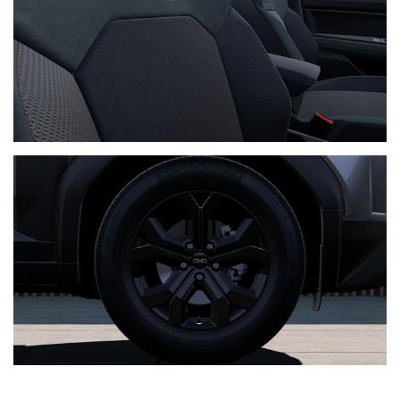
Volante effetto pelle
Sistema di riconoscimento dei segnali di limite di velocità,
con avviso di eccesso di velocità
Cruise control con funzione di controllo e limitatore di velocità;
Luci anteriori a LED Dacia (luci diurne)
Fari anabbaglianti a LED con attivazione automatica
Controllo automatico degli abbaglianti
Tergicristalli automatici
Fari fendinebbia anteriori;
Lunotto posteriore riscaldato con tergicristallo
Vetri posteriori oscurati:
Specchietti retrovisori esterni regolabili
elettricamente, riscaldati e retrattile automaticamente;
Chiusura centralizzata a distanza
Chiusura automatica delle porte durante la guida
Dacia Card automatica (apertura-
chiusura e avviamento senza chiave)
Alzacristalli elettrici anteriori/posteriori (impulsivi), con funzione anti