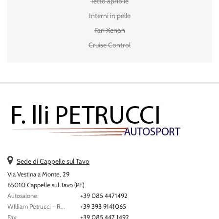
Tetto apribile
Interni in pelle
Fari Xenon
Cruise Control
Sede di Cappelle sul Tavo
Via Vestina a Monte, 29
65010 Cappelle sul Tavo (PE)
Autosalone:
+39 085 4471492
WIlliam Petrucci - Responsabile Vendite:
+39 393 9141065
Fax:
+39 085 447 1492