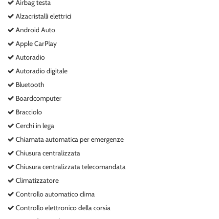
Airbag testa
Salva
Alzacristalli elettrici
le
impostazioni
Android Auto
Apple CarPlay
Autoradio
Autoradio digitale
Bluetooth
Boardcomputer
Bracciolo
Cerchi in lega
Chiamata automatica per emergenze
Chiusura centralizzata
Chiusura centralizzata telecomandata
Climatizzatore
Controllo automatico clima
Controllo elettronico della corsia