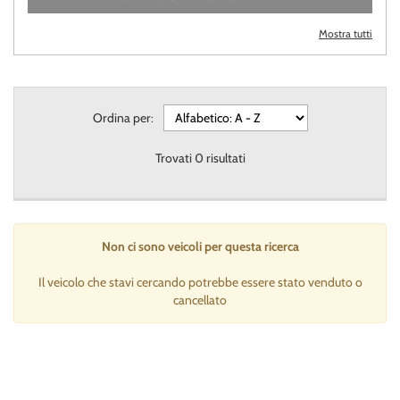
questi
strumenti
Mostra tutti
di
tracciamento
si
rimanda
Ordina per:
alla
cookie
Trovati
0
risultati
policy.
Puoi
rivedere
e
modificare
Non ci sono veicoli per questa ricerca
le
tue
Il veicolo che stavi cercando potrebbe essere stato venduto o
scelte
cancellato
in
qualsiasi
momento.