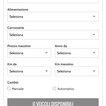
tracciamento
CONTATTI
che
Alimentazione
adottiamo
per
offrire
le
Carrozzeria
funzionalità
e
svolgere
le
Prezzo massimo
Anno da
attività
di
seguito
descritte.
Km da
Km massimo
Per
ottenere
maggiori
informazioni
Cambio
sull'utilità
Manuale
Automatico
e
sul
funzionamento
0 VEICOLI DISPONIBILI
di