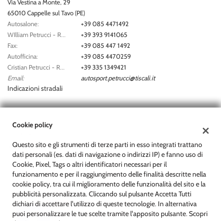
Via Vestina a Monte, 29
Salva
65010 Cappelle sul Tavo (PE)
le
Autosalone:
+39 085 4471492
impostazioni
WIlliam Petrucci - Responsabile Vendite:
+39 393 9141065
Fax:
+39 085 447 1492
Autofficina:
+39 085 4470259
Cristian Petrucci - Responsabile Assistenza:
+39 335 1349421
Email:
autosport.petrucci@tiscali.it
Indicazioni stradali
Dati fiscali:
Cookie policy
F.lli PETRUCCI Snc
Questo sito e gli strumenti di terze parti in esso integrati trattano
Via Vestina a Monte, 29, Cappelle sul Tavo (PE)
dati personali (es. dati di navigazione o indirizzi IP) e fanno uso di
C.F/P.IVA:
01680160684
Cookie, Pixel, Tags o altri identificatori necessari per il
Registro delle imprese:
PE
funzionamento e per il raggiungimento delle finalità descritte nella
cookie policy, tra cui il miglioramento delle funzionalità del sito e la
pubblicità personalizzata. Cliccando sul pulsante Accetta Tutti
dichiari di accettare l'utilizzo di queste tecnologie. In alternativa
puoi personalizzare le tue scelte tramite l'apposito pulsante. Scopri